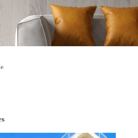
te
es