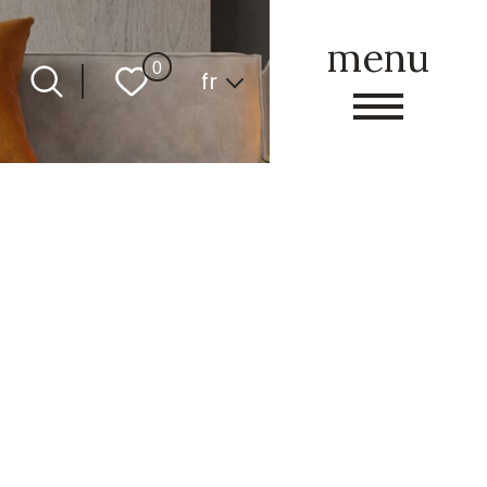
menu
Langue
0
fr