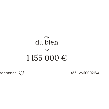
Prix
du bien
1 155 000 €
réf :
VVI10002164
ectionner