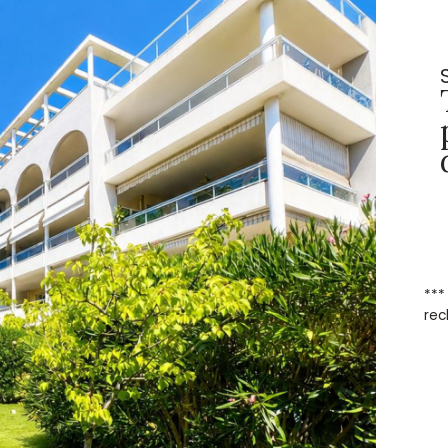
***
rec