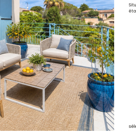
Sit
éta
sél