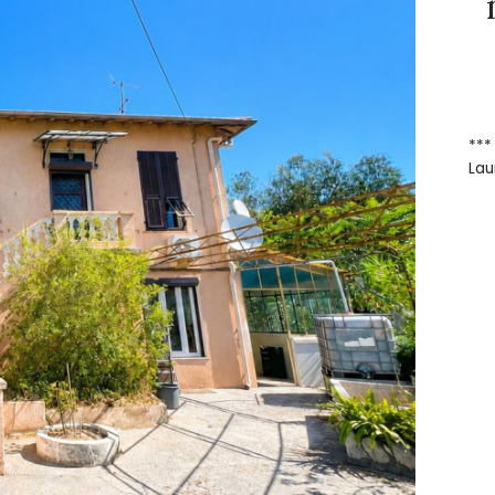
***
Lau