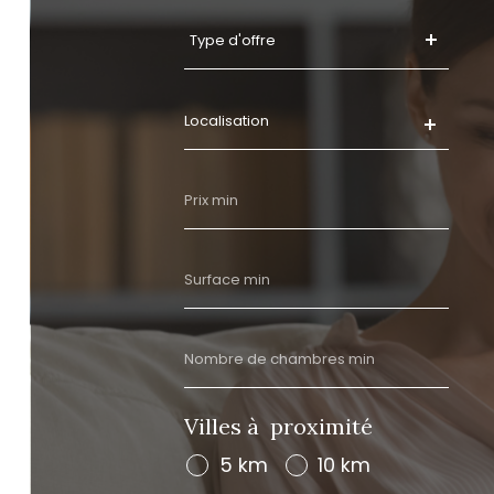
Type
Type d'offre
d'offre
Prix
min
Surface
min
Nombre
de
chambres
Villes à proximité
min
5 km
10 km