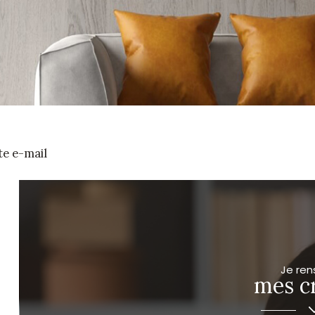
te e-mail
Je ren
mes cr