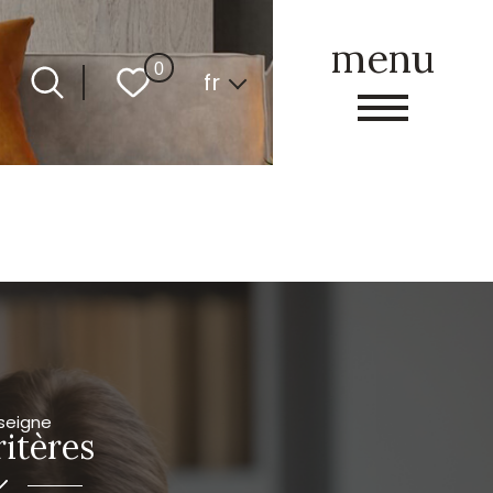
menu
Langue
0
fr
seigne
itères