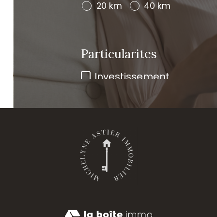
20 km
40 km
Particularites
Investissement
Prestige
Je ren
mes coo
Prénom
*