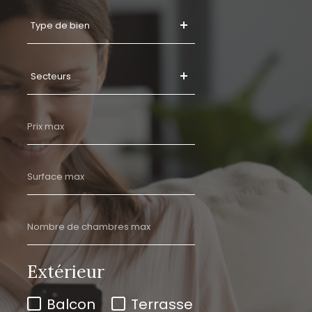
Type
Type de bien
de
bien
Secteurs
Secteurs
Prix
max
Surface
max
Nombre
de
chambres
Extérieur
max
Balcon
Terrasse