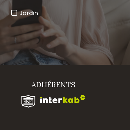
Jardin
ADHÉRENTS
seigne
rdonnées
Nom
*