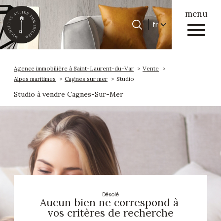
menu
Langue
fr
Langue
0
Accueil
fr
Agence immobilière à Saint-Laurent-du-Var
Vente
Alpes maritimes
Cagnes sur mer
Studio
Studio à vendre Cagnes-Sur-Mer
Désolé
Aucun bien ne correspond à
vos critères de recherche