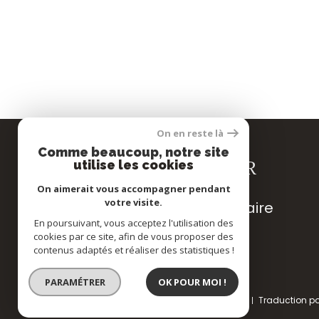
On en reste là
Comme beaucoup, notre site
SE CONNECTER
utilise les cookies
On aimerait vous accompagner pendant
votre visite.
espace propriétaire
En poursuivant, vous acceptez l'utilisation des
cookies par ce site, afin de vous proposer des
contenus adaptés et réaliser des statistiques !
PARAMÉTRER
OK POUR MOI !
© 2022
Tous droits réservés
Traduction p