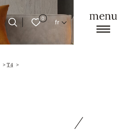
menu
Langue
0
fr
T4