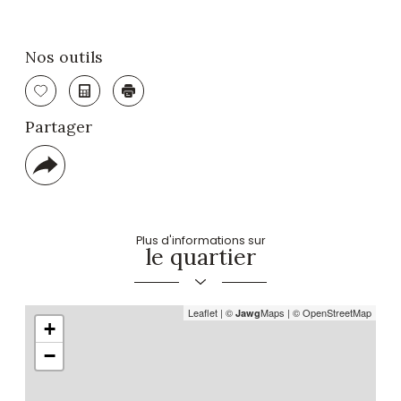
Nos outils
Sélectionner
Calculatrice
Imprimer
Partager
Plus
de
partage
Plus d'informations sur
le quartier
Leaflet
|
©
Maps
|
© OpenStreetMap
Jawg
+
−