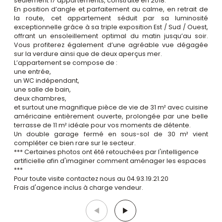
seulement 17 appartements, construite en 2018.
En position d’angle et parfaitement au calme, en retrait de
la route, cet appartement séduit par sa luminosité
exceptionnelle grâce à sa triple exposition Est / Sud / Ouest,
offrant un ensoleillement optimal du matin jusqu’au soir.
Vous profiterez également d’une agréable vue dégagée
sur la verdure ainsi que de deux aperçus mer.
L’appartement se compose de :
une entrée,
un WC indépendant,
une salle de bain,
deux chambres,
et surtout une magnifique pièce de vie de 31 m² avec cuisine
américaine entièrement ouverte, prolongée par une belle
terrasse de 11 m² idéale pour vos moments de détente.
Un double garage fermé en sous-sol de 30 m² vient
compléter ce bien rare sur le secteur.
*** Certaines photos ont été retouchées par l'intelligence
artificielle afin d'imaginer comment aménager les espaces
***
Pour toute visite contactez nous au 04.93.19.21.20
Frais d'agence inclus à charge vendeur.