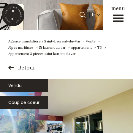
menu
Langue
fr
Langue
0
Accueil
fr
Agence immobilière à Saint-Laurent-du-Var
Vente
Alpes maritimes
St laurent du var
Appartement
T3
Appartement 3 pieces saint laurent du var
Retour
Vendu
Coup de coeur