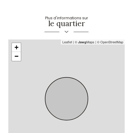
partage
Plus d'informations sur
le quartier
Leaflet
|
©
Maps
|
© OpenStreetMap
Jawg
+
−