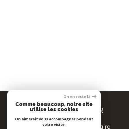
On en reste là
Comme beaucoup, notre site
SE CONNECTER
utilise les cookies
On aimerait vous accompagner pendant
votre visite.
espace propriétaire