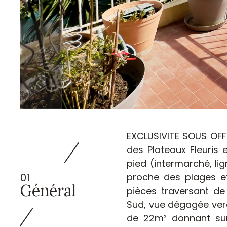
TER
EXCLUSIVITE SOUS OFFR
des Plateaux Fleuris
pied (intermarché, lign
01
proche des plages et
Général
pièces traversant de
Sud, vue dégagée ver
de 22m² donnant sur 