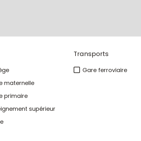
Transports
ège
Gare ferroviaire
e maternelle
e primaire
eignement supérieur
ée