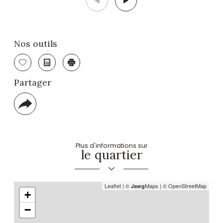
Nos outils
Sélectionner
Calculatrice
Imprimer
Partager
Plus
de
partage
Plus d'informations sur
le quartier
Leaflet
|
©
Maps
|
© OpenStreetMap
Jawg
+
−