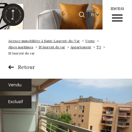
menu
Langue
fr
Langue
0
Accueil
fr
Agence immobilière à Saint-Laurent-du-Var
Vente
Alpes maritimes
St laurent du var
Appartement
T3
St laurent du var
Retour
Vendu
Exclusif